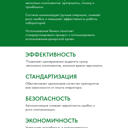
несколько компонентов: эритроциты, плазму и
тромбоциты.
Система минимизирует ручные операции, снижает
риск ошибок и повышает эффективность работы
лабораторий.
Использование Reveos помогает
стандартизировать процесс и оптимизировать
использование донорской крови.
ЭФФЕКТИВНОСТЬ
Позволяет одновременно выделять сразу
несколько компонентов, экономя время персонала.
СТАНДАРТИЗАЦИЯ
Обеспечивает одинаковое качество препаратов
вне зависимости от опыта оператора.
БЕЗОПАСНОСТЬ
Автоматизация снижает вероятность ошибок и
риск контаминации.
ЭКОНОМИЧНОСТЬ
Уменьшает потребность в дополнительных